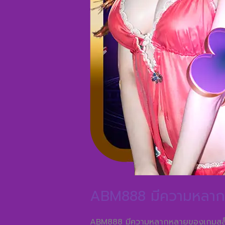
ABM888 มีความหลากห
ABM888 มีความหลากหลายของเกมสล็อต