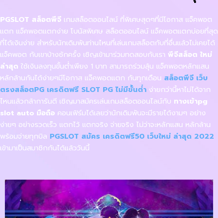
PGSLOT
สล็อตพีจี
เกมสล็อตออนไลน์ ที่พิเศษสุดๆที่มีโอกาส แจ็คพอต
แตก แจ็คพอตแตกง่าย โบนัสพิเศษ สล็อตออนไลน์ แจ็คพอตแตกบ่อยที่สุด
ที่ได้เงินง่าย สำหรับนักเดิมพันท่านไหนที่เล่นเกมสล็อตกับที่อื่นแล้วไม่เคยได้
แจ็คพอต กับเขาบ้างซักครั้ง เชิญเข้ามาร่วมทดสอบกับเรา
พีจีสล็อต ใหม่
ล่าสุด
ใช้เงินลงทุนขั้นต่ำเพียง 1 บาท สามารถร่วมลุ้น แจ็คพอตหลักแสน
หลักล้านกันได้ง่ายๆมีโอกาส แจ๊คพอดแตก กันทุกเดือน
สล็อตพีจี เว็บ
ตรงสล็อตPG เครดิตฟรี SLOT PG ไม่มีขั้นต่ำ
ง่ายกว่านี้หาไม่ได้จาก
ไหนแล้วกล้าการันตี เชิญมาสมัครเล่นเกมสล็อตออนไลน์กับ
ทางเข้าpg
slot auto มือถือ
คอนเฟิร์มได้เลยว่านักเดิมพันจะมีรายได้งามๆ อย่าง
ง่ายๆ อย่างรวดเร็ว แตกไว้ แตกจริง จ่ายจริง ไม่ว่าจะหลักแสน หลักล้าน
พร้อมจ่ายทุกบิล
PGSLOT สมัคร เครดิตฟรี50 เว็บใหม่ ล่าสุด 2022
เข้ามาเป็นสมาชิกกันได้แล้ววันนี้