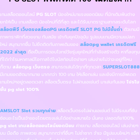
เกมสล็อตออนไลน์
PG SLOT
น้องใหม่มาแรงยอดนิยม ที่นักเดิมพันต่าง
ยกให้เป็น เกมสล็อต น้องใหม่ที่ดีที่สุด และได้รับมาตราฐานสากลระดับโลก
สล็อตพีจี เว็บตรงสล็อตPG เครดิตฟรี SLOT PG ไม่มีขั้นต่ำ
ตัวเกมมี
ภาพกราฟิกที่สวยงาม ทันสมัย เข้ากับยุคปัจจุบัน รูปแบบเกมมีความแปลก
ใหม่ สนุกมากขึ้น ไม่ยึดติดกับภาพเดิมของ
สล็อตpg wallet เครดิตฟรี
2022 ล่าสุด
ถือเป็นการตอบโจทย์วัยรุ่นยุคใหม่ที่กำลังสร้างตัว หาที่ลงทุน
ที่ได้กำไรมหาศาลมีโอกาสได้โบนัสก้อนโตง่ายๆ เล่นง่ายไม่ว่าจะอยู่ที่ไหน
ก็ตาม
สล็อตpg เว็บตรง
สามารถเล่นได้ทุกที่ทุกเวลา
SUPERSLOT888
มีเกมยอดฮิตมากมาย มากกว่า 100 เกม ให้เลือกเล่น และยังมีการอัพเดต
เกมใหม่ๆอยู่ตลอดเวลา สล็อตเว็บตรง ไม่ผ่านเอเย่นต์ มาเล่นกันเลย
โปรโม
ชั่น pg slot 100%
AMSLOT Slot รวมทุกค่าย
สล็อตเว็บตรงไม่ผ่านเอเย่นต์ ไม่มีระบบที่ซับ
ซ้อนอะไรเป็นเจ้าของโดยตรงเล่นได้อย่างสบายใจ มั่นคง ปลอดภัย100%
pg slot เกมสล็อตออนไลน์ยอดนิยม
ค่ายเกม สล็อตออนไลน์ เล่นง่ายๆ
บน มือถือ ภาพสวย สนุกมากกว่าที่อื่นๆ ไม่ซ่ำซาก จำเจ มีรูปแบบใหม่ๆ แจ็ค