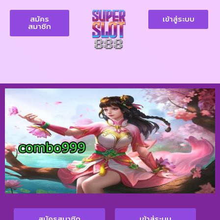
Skip
to
สมัคร
เข้าสู่ระบบ
สมาชิก
content
สมัครสมาชิก
เข้าสู่ระบบ