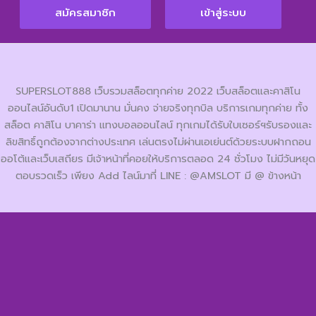
สมัครสมาชิก
เข้าสู่ระบบ
SUPERSLOT888 เว็บรวมสล็อตทุกค่าย 2022 เว็บสล็อตและคาสิโน
ออนไลน์อันดับ1 เปิดมานาน มั่นคง จ่ายจริงทุกบิล บริการเกมทุกค่าย ทั้ง
สล็อต คาสิโน บาคาร่า แทงบอลออนไลน์ ทุกเกมได้รับใบเซอร์ฯรับรองและ
ลิขสิทธิ์ถูกต้องจากต่างประเทศ เล่นตรงไม่ผ่านเอเย่นต์ด้วยระบบฝากถอน
ออโต้และเว็บเสถียร มีเจ้าหน้าที่คอยให้บริการตลอด 24 ชั่วโมง ไม่มีวันหยุด
ตอบรวดเร็ว เพียง Add ไลน์มาที่ LINE : @AMSLOT มี @ ข้างหน้า
Copyright © 2026 SUPERSLOT888