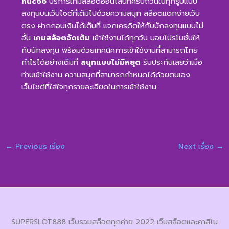
huc66
บริการเกมสล็อตออนไลน์ที่ครบถ้วนในทุกรูปแบบ
ลงทุนบนเว็บไซต์ที่เต็มไปด้วยความสนุก
สล็อตแตกง่ายเว็บ
ตรง ฝากถอนเงินได้เต็มที่ แจกเครดิตให้กับนักลงทุนแบบไม่
อั้น
เกมสล็อตจัดเต็ม
เข้าใช้งานได้ทุกวัน มอบโปรโมชั่นให้
กับนักลงทุน พร้อมด้วยเทคนิคการเข้าใช้งานที่สามารถโกย
กำไรได้อย่างเต็มที่
สนุกแบบไม่มีหยุด
รับประกันเลยว่าเมื่อ
ท่านเข้าใช้งาน ความสนุกที่สามารถกำหนดได้ด้วยตนเอง
เว็บไซต์ที่ใส่ใจทุกรายละเอียดในการเข้าใช้งาน
←
Previous เรื่อง
Next เรื่อง
→
SUPERSLOT888 เว็บรวมสล็อตทุกค่าย 2022 เว็บสล็อตและคาสิโน