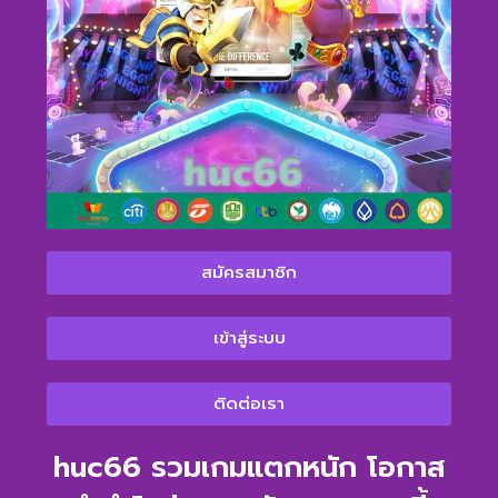
สมัครสมาชิก
เข้าสู่ระบบ
ติดต่อเรา
huc66 รวมเกมแตกหนัก โอกาส