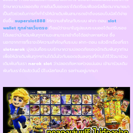
รักษาความปลอดภัย ภายในเว็บของเราได้เตรียมฟีเจอร์สล็อตมากมายมา
เป็นตัวช่วยในการทำกำไรให้นักเดิมพันสามารถเข้าถึงงรอบโบนัสได้ง่าย
ยิ่งขึ้น
superslot888
ให้ความสำคัญกับระบบ ฝาก-ถอน
slot
wallet ทุกค่ายเว็บตรง
ถึงแม้ว่าจะมาในรูปแบบระบบออโต้แต่รับรอง
ได้เลยว่านักเดิมพันทุกท่านจะสามารถเข้าถึงได้อย่างหายห่วง ซึ่ง
นอกจากการที่เราจะให้ความสำคัญกับระบบ ฝาก-ถอน แล้วอีกเรื่องที่เรา
slotnarok
มุ่งเน้นคือระบบรักษาความปลอดภัยของนักเดิมพันทุกท่าน
เพื่อให้นักเดิมพันทุกๆท่านได้มั่นใจกับยอดเงินลงทุนที่ท่านได้ไว้ใจมาร่วม
เดิมพันกับเรา
narok slot
ว่าปลอดภัยหายห่วงแน่นอน เข้ามาร่วมเดิม
พันกับเราได้แล้ววันนี้ มีโบนัสก้อนโต รอท่านอยู่มากมา