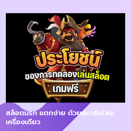
สล็อตนรก แตกง่าย ด้วยสมาร์ทโฟน
เครื่องเดียว