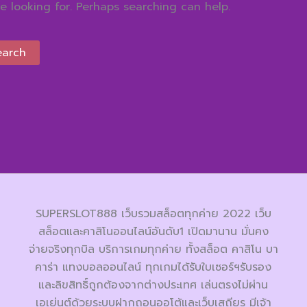
e looking for. Perhaps searching can help.
SUPERSLOT888 เว็บรวมสล็อตทุกค่าย 2022 เว็บ
สล็อตและคาสิโนออนไลน์อันดับ1 เปิดมานาน มั่นคง
จ่ายจริงทุกบิล บริการเกมทุกค่าย ทั้งสล็อต คาสิโน บา
คาร่า แทงบอลออนไลน์ ทุกเกมได้รับใบเซอร์ฯรับรอง
และลิขสิทธิ์ถูกต้องจากต่างประเทศ เล่นตรงไม่ผ่าน
เอเย่นต์ด้วยระบบฝากถอนออโต้และเว็บเสถียร มีเจ้า