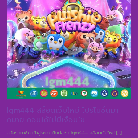
ใหม่
โปร
โม
ชั่
นมา
กมาย
ถอน
ได้
ไม่มี
เงื่อนไข
lgm444 สล็อตเว็บใหม่ โปรโมชั่นมา
กมาย ถอนได้ไม่มีเงื่อนไข
สมัครสมาชิก เข้าสู่ระบบ ติดต่อเรา lgm444 สล็อตเว็บใหม่ […]