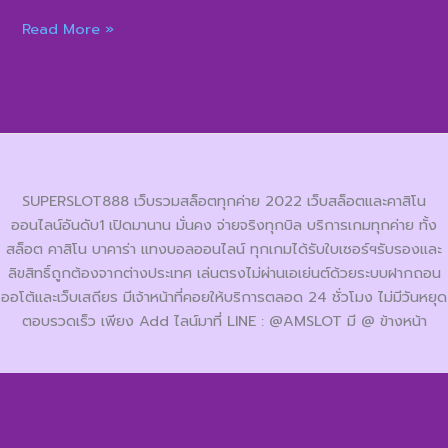
Read More »
SUPERSLOT888 เว็บรวมสล็อตทุกค่าย 2022 เว็บสล็อตและคาสิโน
ออนไลน์อันดับ1 เปิดมานาน มั่นคง จ่ายจริงทุกบิล บริการเกมทุกค่าย ทั้ง
สล็อต คาสิโน บาคาร่า แทงบอลออนไลน์ ทุกเกมได้รับใบเซอร์ฯรับรองและ
ลิขสิทธิ์ถูกต้องจากต่างประเทศ เล่นตรงไม่ผ่านเอเย่นต์ด้วยระบบฝากถอน
ออโต้และเว็บเสถียร มีเจ้าหน้าที่คอยให้บริการตลอด 24 ชั่วโมง ไม่มีวันหยุด
ตอบรวดเร็ว เพียง Add ไลน์มาที่ LINE : @AMSLOT มี @ ข้างหน้า