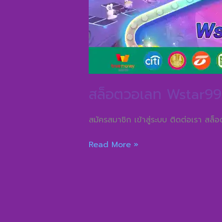
สล็อตวอเลท Wstar99
สมัครสมาชิก เข้าสู่ระบบ ติดต่อเรา สล
Read More »