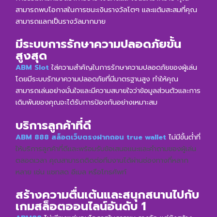
สามารถพบโอกาสในการชนะเงินรางวัลโตๆ และแต้มสะสมที่คุณ
สามารถแลกเป็นรางวัลมากมาย
มีระบบการรักษาความปลอดภัยขั้น
สูงสุด
ABM Slot
ใส่ความสำคัญในการรักษาความปลอดภัยของผู้เล่น
โดยมีระบบรักษาความปลอดภัยที่มีมาตรฐานสูง ทำให้คุณ
สามารถเล่นอย่างมั่นใจและมีความสบายใจว่าข้อมูลส่วนตัวและการ
เดิมพันของคุณจะได้รับการป้องกันอย่างเหมาะสม
บริการลูกค้าที่ดี
ABM 888
สล็อตเว็บตรงฝากถอน true wallet
ไม่มีขั้นต่ำที่
ให้บริการลูกค้าที่ดีและพร้อมรับข้อเสนอแนะและคำถามของผู้เล่น
ตลอดเวลา คุณสามารถติดต่อทีมงานได้ผ่านช่องทางที่หลาก
หลาย เช่น แชทสด อีเมล หรือโทรศัพท์
สร้างความตื่นเต้นและสนุกสนานไปกับ
เกมสล็อตออนไลน์อันดับ 1